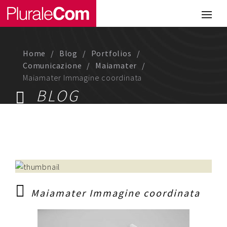
Portfolio
Illustrazione
Home
Blog
Portfolios
Comunicazione
Comunicazione
Maiamater
Maiamater Immagine coordinata
Web
BLOG
Media & Visual Design
Studio
Chi siamo
Lavora con noi
Maiamater Immagine coordinata
Magazine