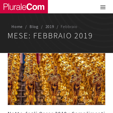
Portfolio
Illustrazione
Home
Blog
2019
Febbraio
Comunicazione
MESE:
FEBBRAIO 2019
Web
Media & Visual Design
Studio
Chi siamo
Lavora con noi
Magazine