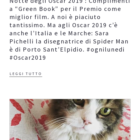
Notte degli Oscar 2019 : Complimenti
a “Green Book” per il Premio come
Contatti
miglior film. A noi è piaciuto
Raffaele Gerardi
tantissimo. Ma agli Oscar 2019 c’è
anche l’Italia e le Marche: Sara
Pichelli la disegnatrice di Spider Man
è di Porto Sant’Elpidio. #ognilunedi
#Oscar2019
LEGGI TUTTO