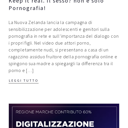
Keep it real. Il sesso? non è solo
Pornografia!
Contatti
Raffaele Gerardi
La Nuova Zelanda lancia la campagna di
sensibilizzazione per adolescenti e genitori sulla
pornografia in rete e sull’importanza del dialogo con
i propri figli. Nel video due attori porno,
completamente nudi, si presentano a casa di un
ragazzino assiduo fruitore della pornografia online e
spingono sua madre a spiegargli la differenza tra il
porno e […]
LEGGI TUTTO