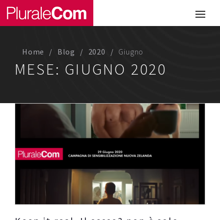
Portfolio
Illustrazione
Home
Blog
2020
Giugno
Comunicazione
MESE:
GIUGNO 2020
Web
Media & Visual Design
Studio
Chi siamo
Lavora con noi
Magazine