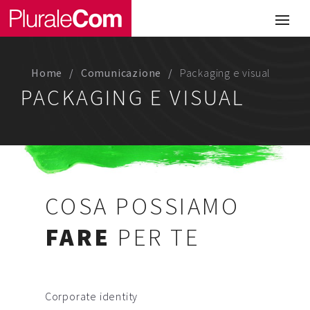
Portfolio
Illustrazione
Home
Comunicazione
Packaging e visual
Comunicazione
PACKAGING E VISUAL
Web
Media & Visual Design
Studio
COSA POSSIAMO
Chi siamo
FARE
PER TE
Lavora con noi
Corporate identity
Magazine