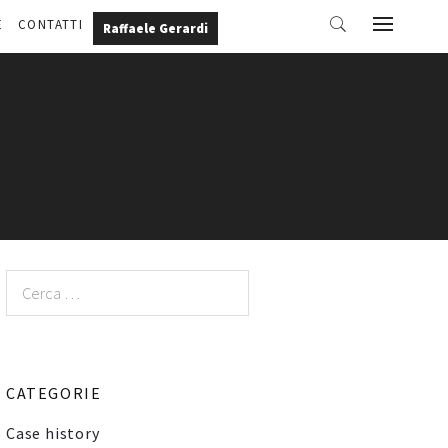
E
CONTATTI
Raffaele Gerardi
Ricerca
per:
CATEGORIE
Case history