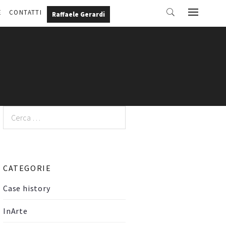
E
CONTATTI
Raffaele Gerardi
Ricerca
per:
CATEGORIE
Case history
InArte