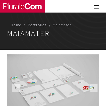
Portfolio
Illustrazione
Home
Portfolios
Maiamater
Comunicazione
MAIAMATER
Web
Media & Visual Design
Studio
Chi siamo
Lavora con noi
Magazine