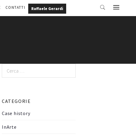
E
CONTATTI
Raffaele Gerardi
Ricerca
per:
CATEGORIE
Case history
InArte