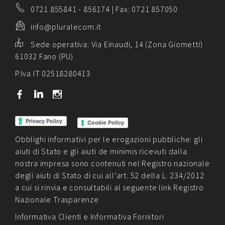
0721 855841
-
856174
| Fax: 0721 857050
info@pluralecom.it
Sede operativa:
Via Einaudi, 14 (Zona Giometti)
61032 Fano (PU)
P.Iva IT 02518280413
b
j
x
Cookie Policy
Obblighi informativi per le erogazioni pubbliche: gli
aiuti di Stato e gli aiuti de minimis ricevuti dalla
nostra impresa sono contenuti nel Registro nazionale
degli aiuti di Stato di cui all’art. 52 della L. 234/2012
a cui si rinvia e consultabili al seguente link
Registro
Nazionale Trasparenze
Informativa Clienti
e
Informativa Fornitori