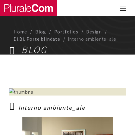
Portfolio
Illustrazione
Home
Blog
Portfolios
Design
Comunicazione
Di.Bi. Porte blindate
Interno ambiente_ale
BLOG
Web
Media & Visual Design
Studio
Chi siamo
Interno ambiente_ale
Lavora con noi
Magazine