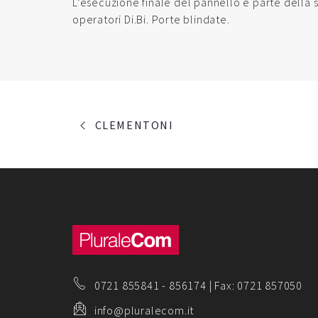
L’esecuzione finale del pannello e parte della 
operatori Di.Bi. Porte blindate.
PORTFOLIO
CLEMENTONI
NAVIGATION
0721 855841
-
856174
| Fax: 0721 857050
info@pluralecom.it