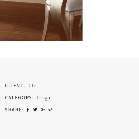
CLIENT:
Dibi
CATEGORY:
Design
SHARE:
b
a
c
d