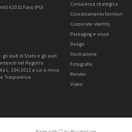
Consulenza strategica
etti) 61032 Fano (PU)
Coordinamento fornitori
Corporate identity
Packaging e visual
Design
Illustrazione
li aiuti di Stato e gli aiuti
ontenuti nel Registro
Fotografia
lla L. 234/2012 a cui si rinvia
Render
le Trasparenze
Video
Made with
by PluraleCom