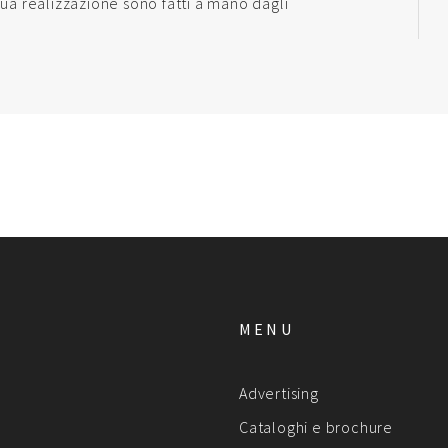
sua realizzazione sono fatti a mano dagli
MENU
Advertising
Cataloghi e brochure