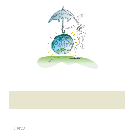
Contatti
Raffaele Gerardi
Ricerca
per: