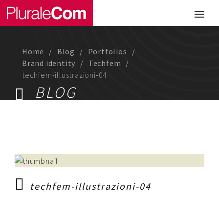
Portfolio
Illustrazione
Home
Blog
Portfolios
Comunicazione
Brand identity
Techfem
techfem-illustrazioni-04
Web
BLOG
Media & Visual Design
Studio
Chi siamo
Lavora con noi
techfem-illustrazioni-04
Magazine