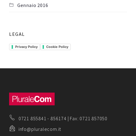
Gennaio 2016
LEGAL
Privacy Policy
Cookie Policy
0721 855841
-
856174
| Fax: 0721 857050
info@pluralecom.it