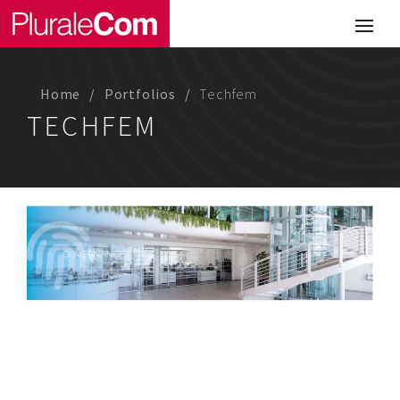
Portfolio
Illustrazione
Home
Portfolios
Techfem
Comunicazione
TECHFEM
Web
Media & Visual Design
Studio
Chi siamo
Lavora con noi
Magazine