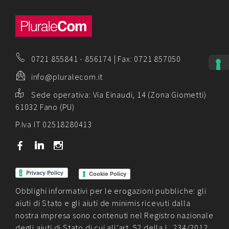
0721 855841
-
856174
| Fax: 0721 857050
info@pluralecom.it
Sede operativa:
Via Einaudi, 14 (Zona Giometti)
61032 Fano (PU)
P.Iva IT 02518280413
b
j
x
Cookie Policy
Obblighi informativi per le erogazioni pubbliche: gli
aiuti di Stato e gli aiuti de minimis ricevuti dalla
nostra impresa sono contenuti nel Registro nazionale
degli aiuti di Stato di cui all’art. 52 della L. 234/2012