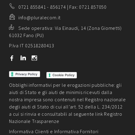
0721 855841
-
856174
| Fax: 0721 857050
info@pluralecom.it
Sede operativa:
Via Einaudi, 14 (Zona Giometti)
61032 Fano (PU)
P.Iva IT 02518280413
b
j
x
Cookie Policy
Obblighi informativi per le erogazioni pubbliche: gli
aiuti di Stato e gli aiuti de minimis ricevuti dalla
nostra impresa sono contenuti nel Registro nazionale
degli aiuti di Stato di cui all’art. 52 della L. 234/2012
a cui si rinvia e consultabili al seguente link
Registro
Nazionale Trasparenze
Informativa Clienti
e
Informativa Fornitori