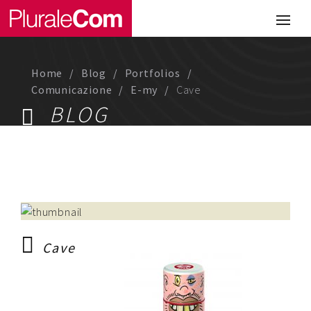
Portfolio
Illustrazione
Home
Blog
Portfolios
Comunicazione
Comunicazione
E-my
Cave
BLOG
Web
Media & Visual Design
Studio
Chi siamo
Cave
Lavora con noi
Magazine