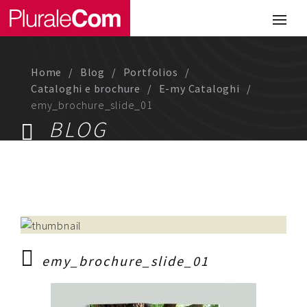
Portfolio
Illustrazione
Home
Blog
Portfolios
Comunicazione
Cataloghi e brochure
E-my Cataloghi
emy_brochure_slide_01
Web
BLOG
Media & Visual Design
Studio
Chi siamo
Lavora con noi
emy_brochure_slide_01
Magazine