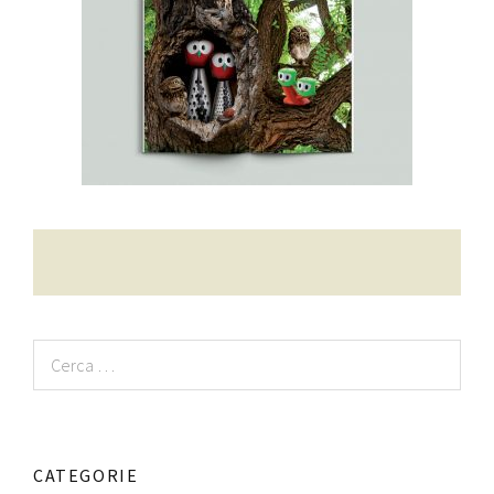
Contatti
Raffaele Gerardi
Ricerca
per:
CATEGORIE