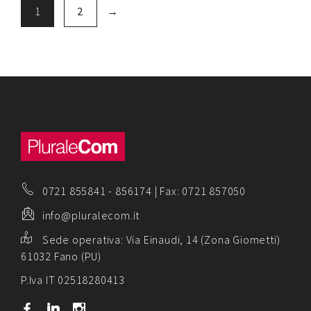
1
2
→
0721 855841
-
856174
| Fax: 0721 857050
info@pluralecom.it
Sede operativa:
Via Einaudi, 14 (Zona Giometti)
61032 Fano (PU)
P.Iva IT 02518280413
b
j
x