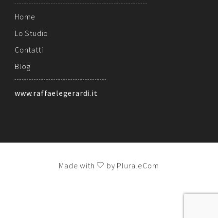
Home
Lo Studio
Contatti
Blog
www.raffaelegerardi.it
Made with
by PluraleCom
!!!
LE TUE PREFERENZE RELATIVE ALLA PRIVACY