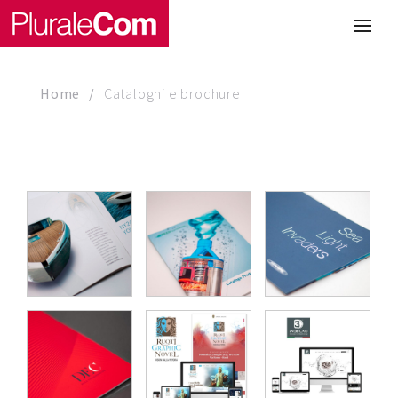
Portfolio
Illustrazione
Home
Cataloghi e brochure
Comunicazione
CATALOGHI E BROCHURE
Web
Media & Visual Design
Studio
Chi siamo
Lavora con noi
Magazine