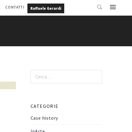
E
CONTATTI
Raffaele Gerardi
Ricerca
per:
CATEGORIE
Case history
InArte