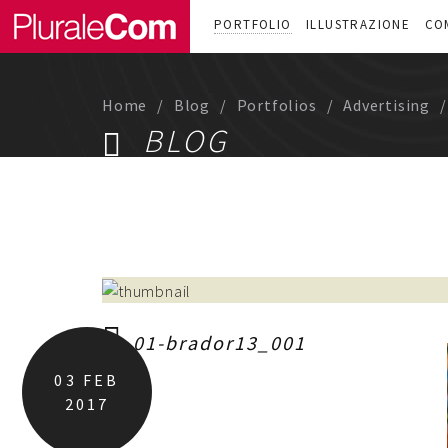
PORTFOLIO
ILLUSTRAZIONE
CO
Home
Blog
Portfolios
Advertising
BLOG
01-brador13_001
03
FEB
2017