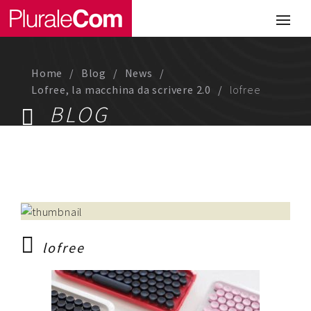
Portfolio
Illustrazione
Home
Blog
News
Comunicazione
Lofree, la macchina da scrivere 2.0
lofree
BLOG
Web
Media & Visual Design
Studio
Chi siamo
lofree
Lavora con noi
Magazine