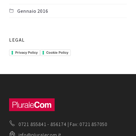
Gennaio 2016
LEGAL
Privacy Policy
Cookie Policy
0721 855841
-
856174
| Fax: 0721 857050
info@pluralecom.it