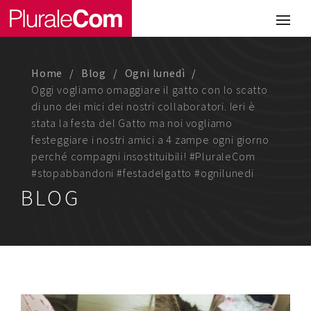
Portfolio
Illustrazione
Home
Blog
Ogni lunedì
Comunicazione
Oggi vogliamo omaggiare il gatto con lo scatto
di uno dei mici dei nostri collaboratori. Ieri è
Web
stata la festa del Gatto ma noi vogliamo
festeggiare i nostri amici a 4 zampe ogni giorno
Media & Visual Design
perché compagni insostituibili! #PluraleCom
#stopabbandoni #festadelgatto #ognilunedi
Studio
BLOG
Chi siamo
Lavora con noi
Magazine