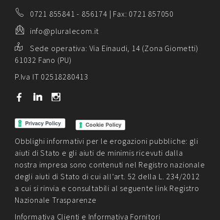
0721 855841
-
856174
| Fax: 0721 857050
info@pluralecom.it
Sede operativa:
Via Einaudi, 14 (Zona Giometti)
61032 Fano (PU)
P.Iva IT 02518280413
b
j
x
Cookie Policy
Obblighi informativi per le erogazioni pubbliche: gli
aiuti di Stato e gli aiuti de minimis ricevuti dalla
nostra impresa sono contenuti nel Registro nazionale
degli aiuti di Stato di cui all’art. 52 della L. 234/2012
a cui si rinvia e consultabili al seguente link
Registro
Nazionale Trasparenze
Informativa Clienti
e
Informativa Fornitori