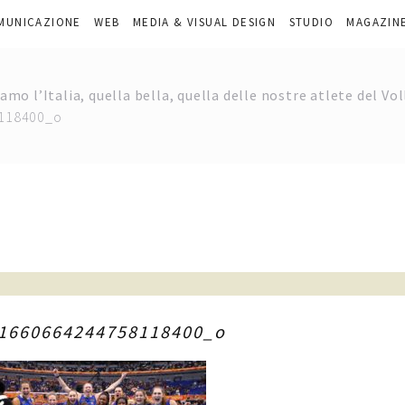
MUNICAZIONE
WEB
MEDIA & VISUAL DESIGN
STUDIO
MAGAZIN
o l’Italia, quella bella, quella delle nostre atlete del Vol
118400_o
1660664244758118400_o