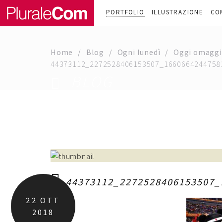
PORTFOLIO
ILLUSTRAZIONE
CO
Home
Blog
Ogni lunedì
Oggi omaggiam
44373112_2272528406153507_1660664244758
BLOG
44373112_2272528406153507_
22
OTT
2018