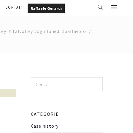
E
CONTATTI
Raffaele Gerardi
ley! #italvolley #ognilunedi #pallavolo
Ricerca
per:
CATEGORIE
Case history