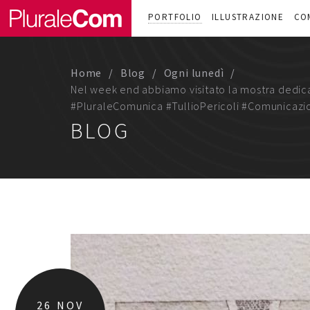
PORTFOLIO
ILLUSTRAZIONE
CO
Home
Blog
Ogni lunedì
Nel week end abbiamo visitato la mostra dedicat
#PluraleComunica #TullioPericoli #Comunicazio
BLOG
26
NOV