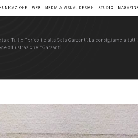
MUNICAZIONE
WEB
MEDIA & VISUAL DESIGN
STUDIO
MAGAZIN
a a Tullio Pericoli e alla Sala Garzanti. La consigliamo a tut
ne #Illustrazione #Garzanti