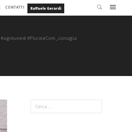
E
CONTATTI
Raffaele Gerardi
ti. #ognilunedi #PluraleCom_consiglia
Ricerca
per: