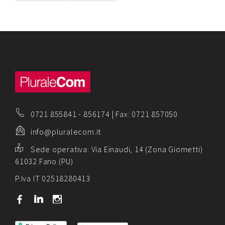
0721 855841
-
856174
| Fax: 0721 857050
info@pluralecom.it
Sede operativa:
Via Einaudi, 14 (Zona Giometti)
61032 Fano (PU)
P.Iva IT 02518280413
b
j
x