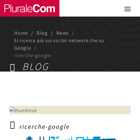
Portfolio
Illustrazione
Home
Blog
News
Comunicazione
Si ricerca più sui social network che su
Google
Web
ricerche-google
BLOG
Media & Visual Design
Studio
Chi siamo
Lavora con noi
ricerche-google
Magazine