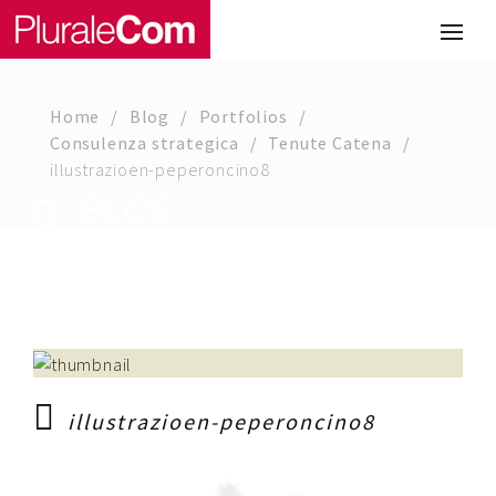
Portfolio
Illustrazione
Home
Blog
Portfolios
Comunicazione
Consulenza strategica
Tenute Catena
illustrazioen-peperoncino8
Web
BLOG
Media & Visual Design
Studio
Chi siamo
Lavora con noi
illustrazioen-peperoncino8
Magazine