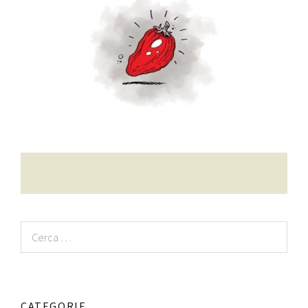
Contatti
Raffaele Gerardi
Ricerca
per:
CATEGORIE