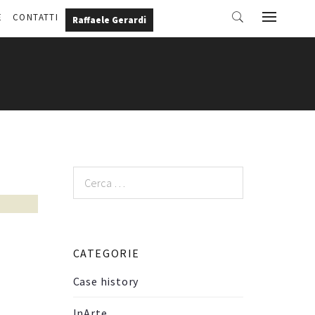
E
CONTATTI
Raffaele Gerardi
Ricerca
per:
CATEGORIE
Case history
InArte