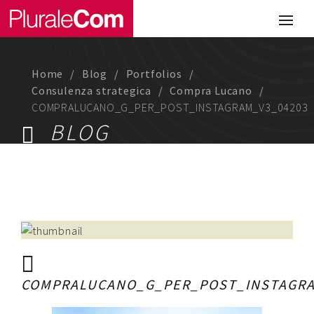
Portfolio
Illustrazione
Home
Blog
Portfolios
Comunicazione
Consulenza strategica
Compra Lucano
COMPRALUCANO_G_PER_POST_INSTAGRAM_V3_04203
Web
BLOG
Media & Visual Design
Studio
Chi siamo
Lavora con noi
COMPRALUCANO_G_PER_POST_INSTAGRA
Magazine