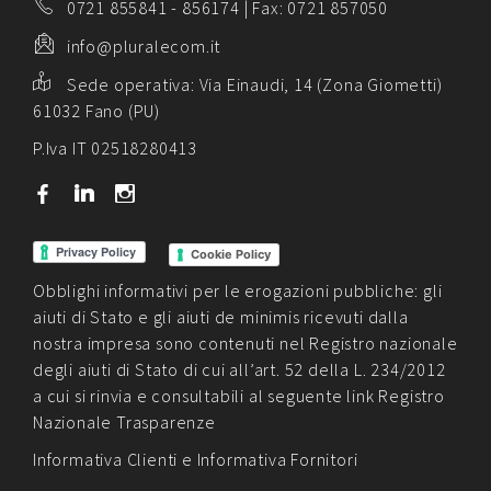
0721 855841
-
856174
| Fax: 0721 857050
info@pluralecom.it
Sede operativa:
Via Einaudi, 14 (Zona Giometti)
61032 Fano (PU)
P.Iva IT 02518280413
b
j
x
Cookie Policy
Obblighi informativi per le erogazioni pubbliche: gli
aiuti di Stato e gli aiuti de minimis ricevuti dalla
nostra impresa sono contenuti nel Registro nazionale
degli aiuti di Stato di cui all’art. 52 della L. 234/2012
a cui si rinvia e consultabili al seguente link
Registro
Nazionale Trasparenze
Informativa Clienti
e
Informativa Fornitori