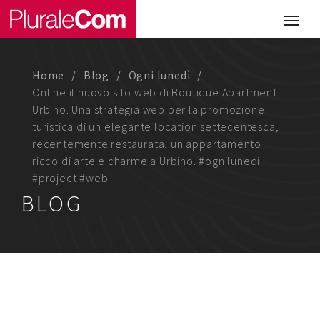
Portfolio
Illustrazione
Home
Blog
Ogni lunedì
Comunicazione
Online il nuovo sito web di Boutique Apartment
Urbino. Una strategia web per la promozione
Web
turistica di un elegante location settecentesca,
recentemente restaurata, un appartamento
Media & Visual Design
ricco di arte e charme a Urbino. #ognilunedi
#project #web
Studio
BLOG
Chi siamo
Lavora con noi
Magazine