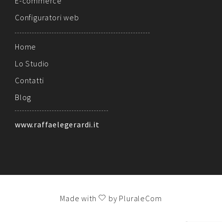
E-commerce
Configuratori web
Home
Lo Studio
Contatti
Blog
www.raffaelegerardi.it
Made with
by PluraleCom