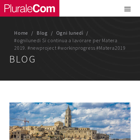
Portfolio
Illustrazione
Home
Blog
Ogni lunedì
Comunicazione
#ognilunedi Si continua a lavorare per Matera
2019. #newproject #workinprogress #Matera2019
Web
BLOG
Media & Visual Design
Studio
Chi siamo
Lavora con noi
Magazine