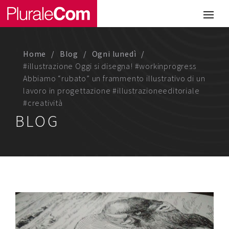
Portfolio
Illustrazione
Home
Blog
Ogni lunedì
Comunicazione
#illustrazione Oggi si disegna! #workinprogress
Abbiamo “rubato” un frammento illustrativo di un
Web
lavoro in progettazione #illustrazioneeditoriale
#creatività
Media & Visual Design
BLOG
Studio
Chi siamo
Lavora con noi
Magazine