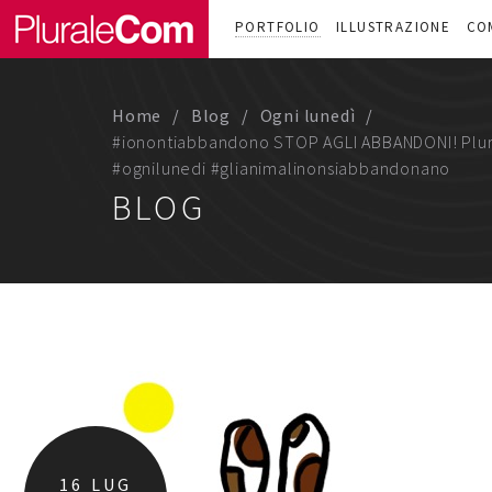
PORTFOLIO
ILLUSTRAZIONE
CO
Home
Blog
Ogni lunedì
#ionontiabbandono STOP AGLI ABBANDONI! Plura
#ognilunedi #glianimalinonsiabbandonano
BLOG
16
LUG