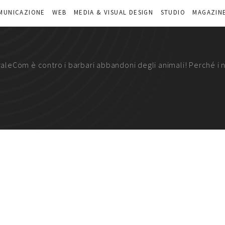
MUNICAZIONE
WEB
MEDIA & VISUAL DESIGN
STUDIO
MAGAZIN
leCom è contro i barbari abbandoni degli animali! Perché i 