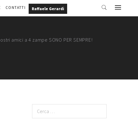
E
CONTATTI
Raffaele Gerardi
nostri amici a 4 zampe SONO PER SEMPRE!
Ricerca
per: