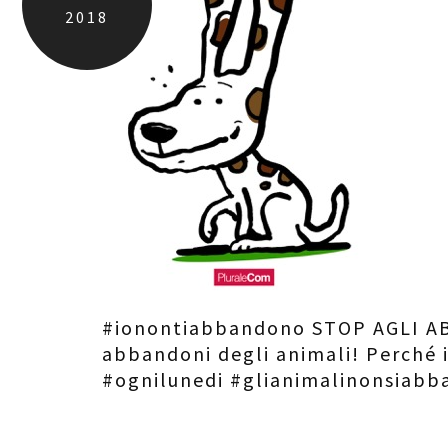
2018
#ionontiabbandono STOP AGLI AB
abbandoni degli animali! Perché
#ognilunedi #glianimalinonsiab