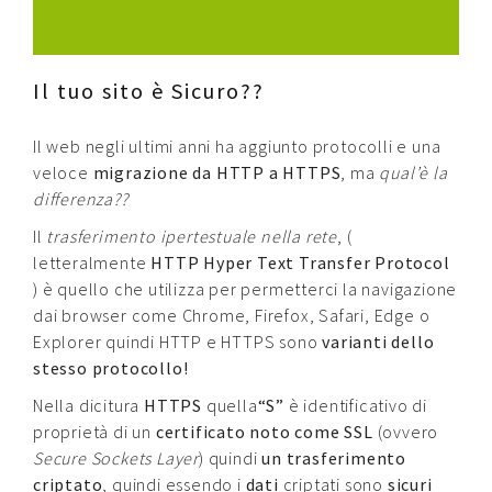
Contatti
Raffaele Gerardi
Il tuo sito è Sicuro??
Il web negli ultimi anni ha aggiunto protocolli e una
veloce
migrazione da HTTP a HTTPS
, ma
qual’è la
differenza??
Il
trasferimento ipertestuale nella rete
, (
letteralmente
HTTP Hyper Text Transfer Protocol
) è quello che utilizza per permetterci la navigazione
dai browser come Chrome, Firefox, Safari, Edge o
Explorer quindi HTTP e HTTPS sono
varianti dello
stesso protocollo!
Nella dicitura
HTTPS
quella
“
S”
è identificativo di
proprietà di un
certificato noto come SSL
(ovvero
Secure Sockets Layer
) quindi
un trasferimento
criptato
, quindi essendo i
dati
criptati sono
sicuri