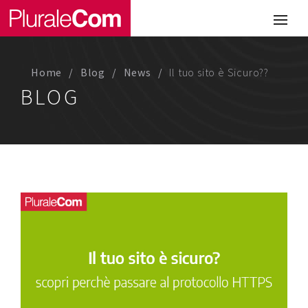
Portfolio
Illustrazione
Home
Blog
News
Il tuo sito è Sicuro??
Comunicazione
BLOG
Web
Media & Visual Design
Studio
Chi siamo
Lavora con noi
Magazine