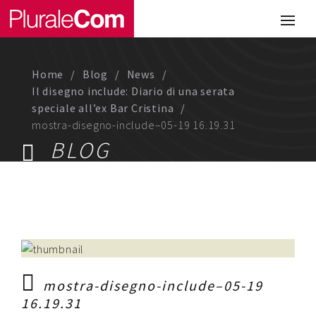
Portfolio
Illustrazione
Home
Blog
News
Comunicazione
Il disegno include: Diario di una serata
speciale all’ex Bar Cristina
Web
mostra-disegno-include–05-19 16.19.31
BLOG
Media & Visual Design
Studio
Chi siamo
Lavora con noi
mostra-disegno-include–05-19
16.19.31
Magazine