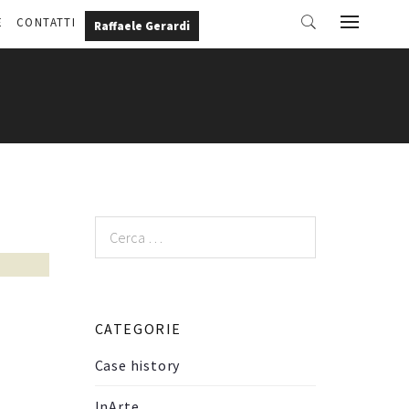
E
CONTATTI
Raffaele Gerardi
Ricerca
per:
CATEGORIE
Case history
InArte