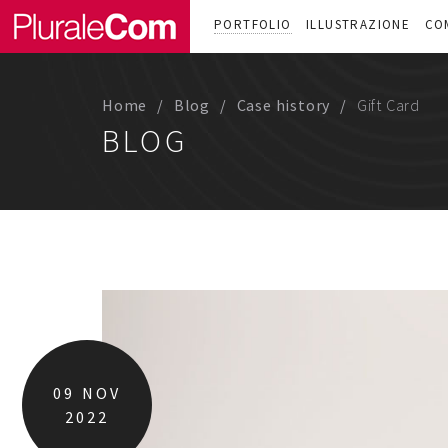
PORTFOLIO
ILLUSTRAZIONE
CO
Home
Blog
Case history
Gift Card
BLOG
09
NOV
2022