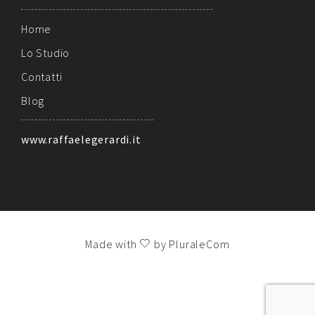
Home
Lo Studio
Contatti
Blog
www.raffaelegerardi.it
Made with
by PluraleCom
!!!
LE TUE PREFERENZE RELATIVE ALLA PRIVACY