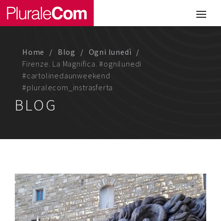
Portfolio
Illustrazione
Home
Blog
Ogni lunedì
Comunicazione
Firenze. La Magnifica. #ognilunedi
#cartolinedaunweekend
Web
#pluralecom_instrasferta
BLOG
Media & Visual Design
Studio
Chi siamo
Lavora con noi
Magazine