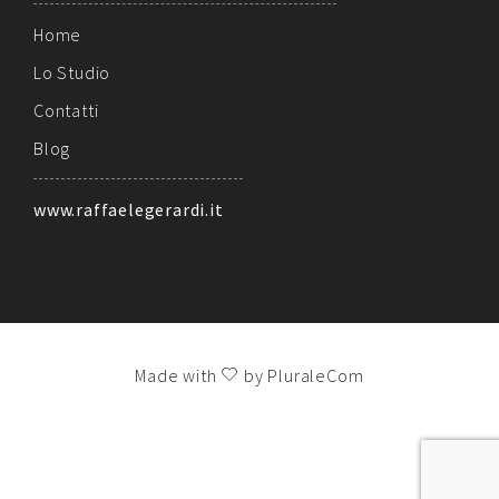
Home
Lo Studio
Contatti
Blog
www.raffaelegerardi.it
Made with
by PluraleCom
!!!
LE TUE PREFERENZE RELATIVE ALLA PRIVACY