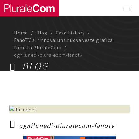
Portfolio
Illustrazione
Home
Blog
Case history
Comunicazione
FanoTV si rinnova: una nuova veste grafica
firmata PluraleCom
Web
ognilunedì-pluralecom-fanotv
BLOG
Media & Visual Design
Studio
Chi siamo
Lavora con noi
ognilunedì-pluralecom-fanotv
Magazine