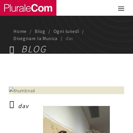
Portfolio
Illustrazione
Home
Blog
Ogni lunedì
Comunicazione
Disegnare la Musica
dav
BLOG
Web
Media & Visual Design
Studio
Chi siamo
dav
Lavora con noi
Magazine