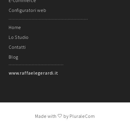
E-commerce
Configuratori web
Home
Lo Studio
Contatti
Blog
www.raffaelegerardi.it
Made with
by PluraleCom