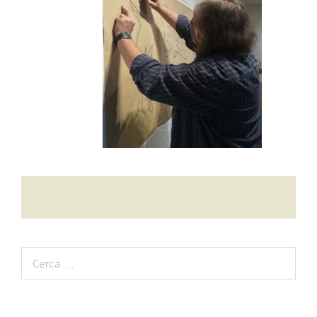
Contatti
Raffaele Gerardi
Ricerca
per: