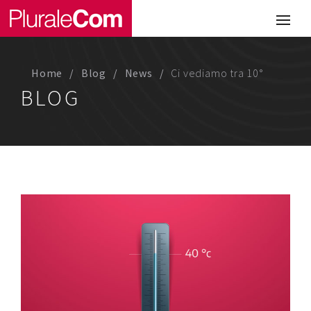
Portfolio
Illustrazione
Home
Blog
News
Ci vediamo tra 10°
Comunicazione
BLOG
Web
Media & Visual Design
Studio
Chi siamo
Lavora con noi
Magazine