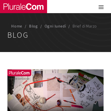
Portfolio
Illustrazione
Home
Blog
Ogni lunedì
Brief di Marzo
Comunicazione
BLOG
Web
Media & Visual Design
Studio
Chi siamo
Lavora con noi
Magazine