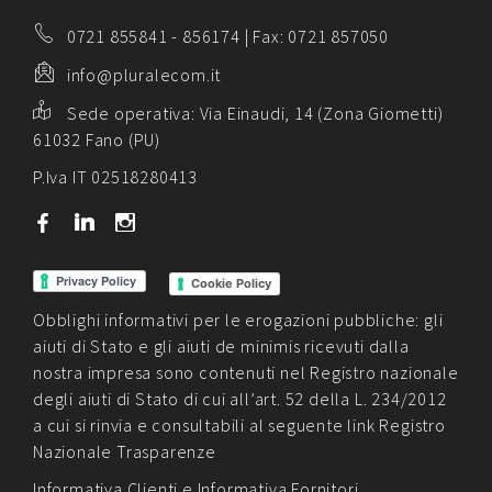
0721 855841
-
856174
| Fax: 0721 857050
info@pluralecom.it
Sede operativa:
Via Einaudi, 14 (Zona Giometti)
61032 Fano (PU)
P.Iva IT 02518280413
b
j
x
Cookie Policy
Obblighi informativi per le erogazioni pubbliche: gli
aiuti di Stato e gli aiuti de minimis ricevuti dalla
nostra impresa sono contenuti nel Registro nazionale
degli aiuti di Stato di cui all’art. 52 della L. 234/2012
a cui si rinvia e consultabili al seguente link
Registro
Nazionale Trasparenze
Informativa Clienti
e
Informativa Fornitori