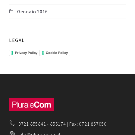
Gennaio 2016
LEGAL
Privacy Policy
Cookie Policy
0721 855841
-
856174
| Fax: 0721 857050
info@pluralecom.it