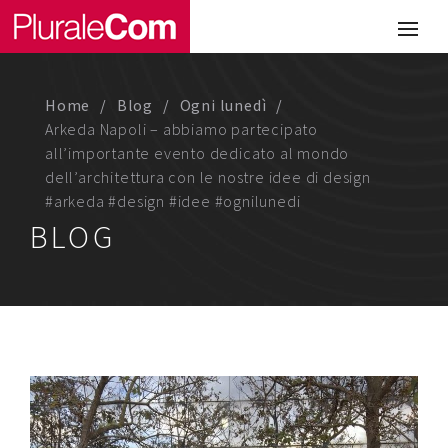
Portfolio
Illustrazione
Home
Blog
Ogni lunedì
Comunicazione
Arkeda Napoli – abbiamo partecipato
all’importante evento dedicato al mondo
Web
dell’architettura con le nostre idee di design
#arkeda #design #idee #ognilunedi
Media & Visual Design
BLOG
Studio
Chi siamo
Lavora con noi
Magazine