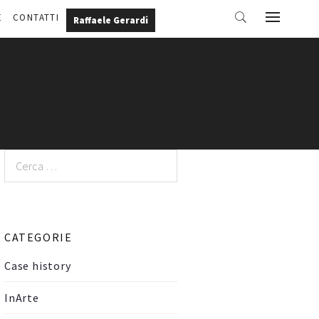
E
CONTATTI
Raffaele Gerardi
Ricerca
per:
CATEGORIE
Case history
InArte