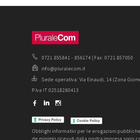
0721 855841
-
856174
| Fax: 0721 857050
info@pluralecom.it
Sede operativa:
Via Einaudi, 14 (Zona Giom
P.Iva IT 02518280413
b
j
x
Cookie Policy
Obblighi informativi per le erogazioni pubbliche: g
de minimis ricevuti dalla nostra impresa sono c