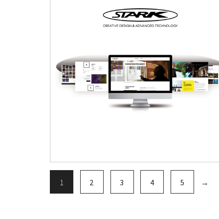
1
2
3
4
5
→