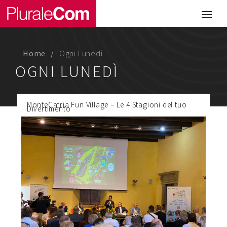
Portfolio
Illustrazione
Home
Ogni Lunedì
Comunicazione
OGNI LUNEDÌ
Web
MonteCatria Fun Village – Le 4 Stagioni del tuo
Media & Visual Design
Divertimento
Studio
Chi siamo
Lavora con noi
Magazine