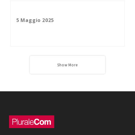
Il disegno include. L’arte di Raffaele Gerardi apre le porte del
Teatro Bonci all’inclusione
5 Maggio 2025
Read More
Show More