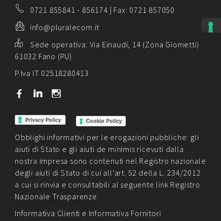
0721 855841
-
856174
| Fax: 0721 857050
info@pluralecom.it
Sede operativa:
Via Einaudi, 14 (Zona Giometti)
61032 Fano (PU)
P.Iva IT 02518280413
b
j
x
Cookie Policy
Obblighi informativi per le erogazioni pubbliche: gli
aiuti di Stato e gli aiuti de minimis ricevuti dalla
nostra impresa sono contenuti nel Registro nazionale
degli aiuti di Stato di cui all’art. 52 della L. 234/2012
a cui si rinvia e consultabili al seguente link
Registro
Nazionale Trasparenze
Informativa Clienti
e
Informativa Fornitori