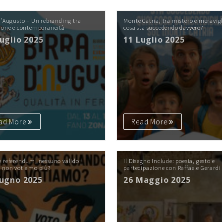
d’Augusto – Un rebranding tra
Monte Catria, tra mistero e meravig
zione e contemporaneità
cosa sta succedendo davvero?
Luglio 2025
11 Luglio 2025
ad More
Read More
 referendum, nessuno valido:
Il Disegno Include: poesia, gesto e
é non votiamo più?
partecipazione con Raffaele Gerardi
iugno 2025
26 Maggio 2025