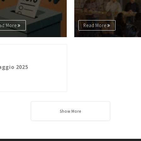
ad More
Read More
egno include. L’arte di Raffaele
i apre le porte del Teatro Bonci
clusione
aggio 2025
ad More
Show More