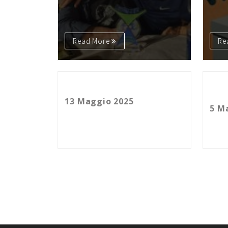
Read More
Re
Habemus Papam. Comunicazione e
Il dis
l’arrivo di Papa Leone XIV
Gerard
all’in
13 Maggio 2025
5 M
Read More
Re