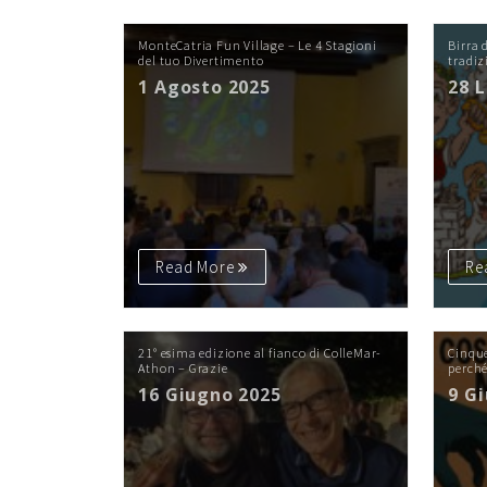
MonteCatria Fun Village – Le 4 Stagioni
Birra 
del tuo Divertimento
tradi
1 Agosto 2025
28 
Read More
Re
21° esima edizione al fianco di ColleMar-
Cinque
Athon – Grazie
perch
16 Giugno 2025
9 G