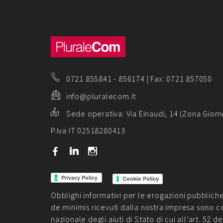
0721 855841
-
856174
| Fax: 0721 857050
info@pluralecom.it
Sede operativa:
Via Einaudi, 14 (Zona Giom
P.Iva IT 02518280413
b
j
x
Cookie Policy
Obblighi informativi per le erogazioni pubbliche: g
de minimis ricevuti dalla nostra impresa sono c
nazionale degli aiuti di Stato di cui all’art. 52 de