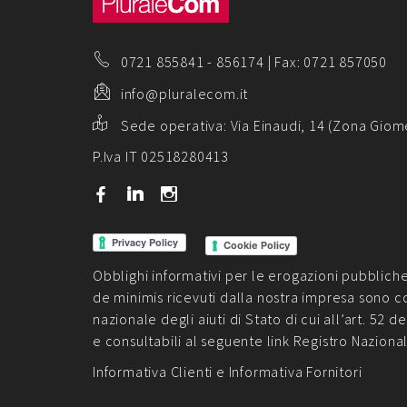
0721 855841
-
856174
| Fax: 0721 857050
info@pluralecom.it
Sede operativa:
Via Einaudi, 14 (Zona Giom
P.Iva IT 02518280413
b
j
x
Cookie Policy
Obblighi informativi per le erogazioni pubbliche: g
de minimis ricevuti dalla nostra impresa sono c
nazionale degli aiuti di Stato di cui all’art. 52 de
e consultabili al seguente link
Registro Naziona
Informativa Clienti
e
Informativa Fornitori