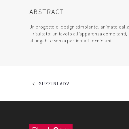
ABSTRACT
Un progetto di design stimolante, animato dall
Il risultato: un tavolo all’apparenza come tanti
allungabile senza particolari tecnicismi.
PORTFOLIO
GUZZINI ADV
NAVIGATION